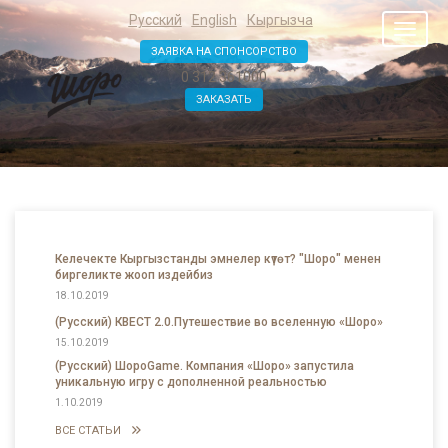
Русский
English
Кыргызча
Toggl
naviga
ЗАЯВКА НА СПОНСОРСТВО
0 312 361000
ЗАКАЗАТЬ
Келечекте Кыргызстанды эмнелер күтөт? "Шоро" менен
биргеликте жооп издейбиз
18.10.2019
(Русский) КВЕСТ 2.0.Путешествие во вселенную «Шоро»
15.10.2019
(Русский) ШороGame. Компания «Шоро» запустила
уникальную игру с дополненной реальностью
1.10.2019
ВСЕ СТАТЬИ