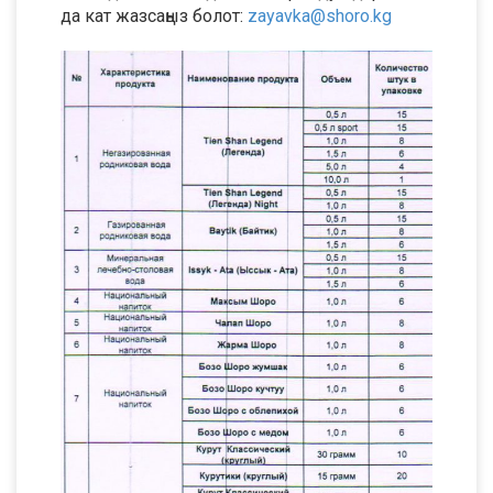
да кат жазсаңыз болот:
zayavka@shoro.kg