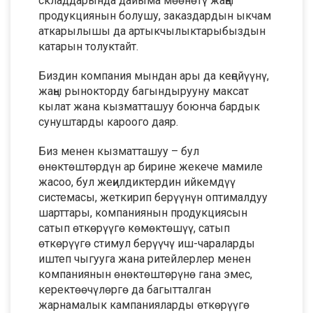
складдарында дайыма мөөнөтү жаңы
продукциянын болушу, заказдардын ыкчам
аткарылышы да артыкчылыктарыбыздын
катарын толуктайт.
Биздин компания мындан ары да кеңейүүнү,
жаңы рынокторду багындырууну максат
кылат жана кызматташуу боюнча бардык
сунуштарды кароого даяр.
Биз менен кызматташуу – бул
өнөктөштөрдүн ар бирине жекече мамиле
жасоо, бул жеңилдиктердин ийкемдүү
системасы, жеткирип берүүнүн оптималдуу
шарттары, компаниянын продукциясын
сатып өткөрүүгө көмөктөшүү, сатып
өткөрүүгө стимул берүүчү иш-чараларды
иштеп чыгууга жана ритейлерлер менен
компаниянын өнөктөштөрүнө гана эмес,
керектөөчүлөргө да багытталган
жарнамалык кампанияларды өткөрүүгө