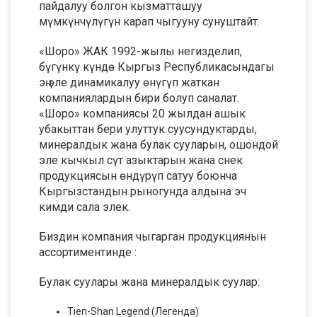
пайдалуу болгон кызматташуу
мүмкүнчүлүгүн карап чыгууну сунуштайт.
«Шоро» ЖАК 1992-жылы негизделип,
бүгүнкү күндө Кыргыз Республикасындагы
эң эле динамикалуу өнүгүп жаткан
компаниялардын бири болуп саналат.
«Шоро» компаниясы 20 жылдан ашык
убакыттан бери улуттук суусундуктарды,
минералдык жана булак сууларын, ошондой
эле кычкыл сүт азыктарын жана снек
продукциясын өндүрүп сатуу боюнча
Кыргызстандын рыногунда алдына эч
кимди сала элек.
Биздин компания чыгарган продукциянын
ассортиментинде :
Булак суулары жана минералдык суулар:
Tien-Shan Legend (Легенда)