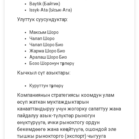
Baytik (Байтик)
Issyk-Ata (Ысык-Ата)
Улуттук суусундуктар:
Максым Шоро
Чалап Шоро
Чалап Шоро Био
Жарма Шоро Био
Аралаш Шоро Био
Бозо Шоронун түрлөрү
Кычкыл сүт азыктары:
Куруттун түрлөрү
Компаниянын стратегиясы коомдун улам
өсүп жаткан муктаждыктарын
канааттандыруу үчүн жогорку сапаттуу жана
пайдалуу азык-түлүктөр рыногун
өнүктүрүүгө, ички рыноктогу ордун
бекемдөөгө жана кеңейтүүгө, ошондой эле
тышкы рынокторго (экспорт) чыгууга