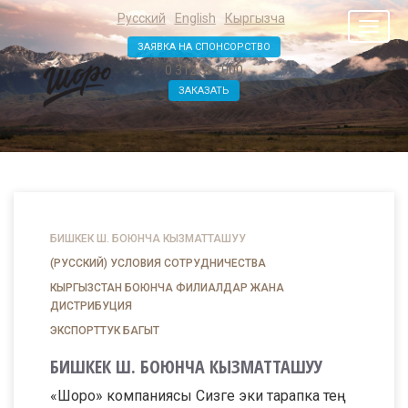
Русский
English
Кыргызча
Toggl
naviga
ЗАЯВКА НА СПОНСОРСТВО
0 312 361000
ЗАКАЗАТЬ
БИШКЕК Ш. БОЮНЧА КЫЗМАТТАШУУ
(РУССКИЙ) УСЛОВИЯ СОТРУДНИЧЕСТВА
КЫРГЫЗСТАН БОЮНЧА ФИЛИАЛДАР ЖАНА
ДИСТРИБУЦИЯ
ЭКСПОРТТУК БАГЫТ
БИШКЕК Ш. БОЮНЧА КЫЗМАТТАШУУ
«Шоро» компаниясы Сизге эки тарапка тең