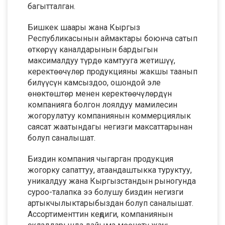
багытталган.
Бишкек шаары жана Кыргыз
Республикасынын аймактары боюнча сатып
өткөрүү каналдарынын бардыгын
максималдуу түрдө камтууга жетишүү,
керектөөчүлөр продукцияны жакшы таанып
билүүсүн камсыздоо, ошондой эле
өнөктөштөр менен керектөөчүлөрдүн
компанияга болгон лоялдуу мамилесин
жогорулатуу компаниянын коммерциялык
саясат жаатындагы негизги максаттарынан
болуп саналышат.
Биздин компания чыгарган продукция
жогорку сапаттуу, атаандаштыкка туруктуу,
уникалдуу жана Кыргызстандын рыногунда
суроо-талапка ээ болушу биздин негизги
артыкчылыктарыбыздан болуп саналышат.
Ассортименттин кеңдиги, компаниянын