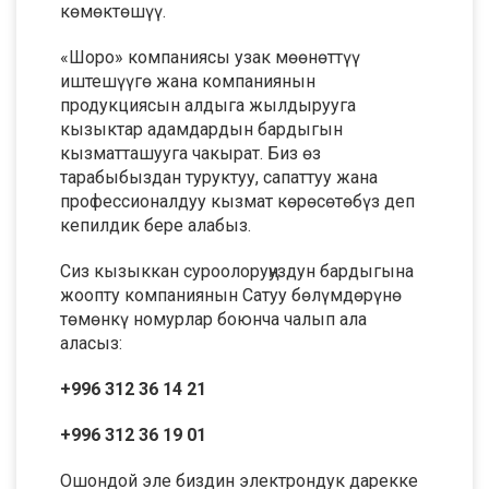
көмөктөшүү.
«Шоро» компаниясы узак мөөнөттүү
иштешүүгө жана компаниянын
продукциясын алдыга жылдырууга
кызыктар адамдардын бардыгын
кызматташууга чакырат. Биз өз
тарабыбыздан туруктуу, сапаттуу жана
профессионалдуу кызмат көрөсөтөбүз деп
кепилдик бере алабыз.
Сиз кызыккан суроолоруңуздун бардыгына
жоопту компаниянын Сатуу бөлүмдөрүнө
төмөнкү номурлар боюнча чалып ала
аласыз:
+996 312 36 14 21
+996 312 36 19 01
Ошондой эле биздин электрондук дарекке