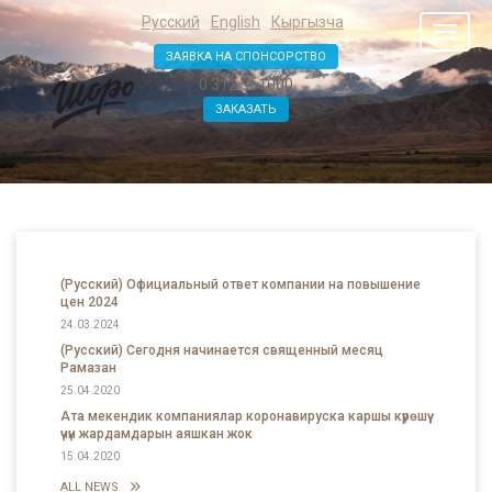
Русский
English
Кыргызча
Toggl
naviga
ЗАЯВКА НА СПОНСОРСТВО
0 312 361000
ЗАКАЗАТЬ
(Русский) Официальный ответ компании на повышение
цен 2024
24.03.2024
(Русский) Сегодня начинается священный месяц
Рамазан
25.04.2020
Ата мекендик компаниялар коронавируска каршы күрөшүү
үчүн жардамдарын аяшкан жок
15.04.2020
ALL NEWS