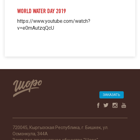
WORLD WATER DAY 2019
https://www.youtube.com/watch?
v=e0mAutzqQcU
ЗАКАЗАТЬ
720045, Кыргызская Республика, г. Бишкек, ул.
Осмонкула, 344А
Закрытое акционерное общество "Шоро"