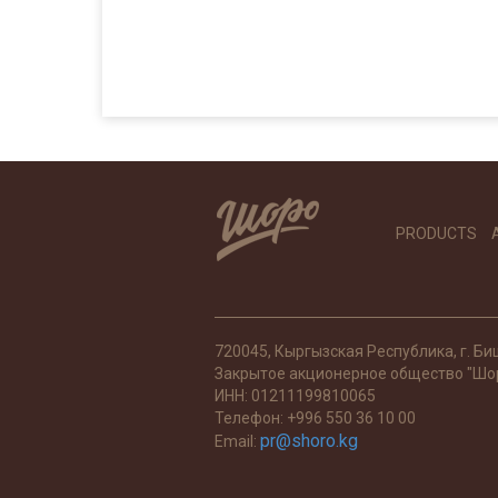
PRODUCTS
720045, Кыргызская Республика, г. Би
Закрытое акционерное общество "Шо
ИНН: 01211199810065
Телефон: +996 550 36 10 00
pr@shoro.kg
Email: