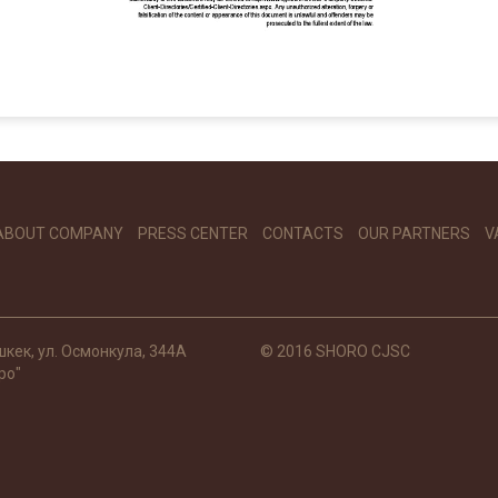
ABOUT COMPANY
PRESS CENTER
CONTACTS
OUR PARTNERS
V
шкек, ул. Осмонкула, 344А
© 2016 SHORO CJSC
ро"