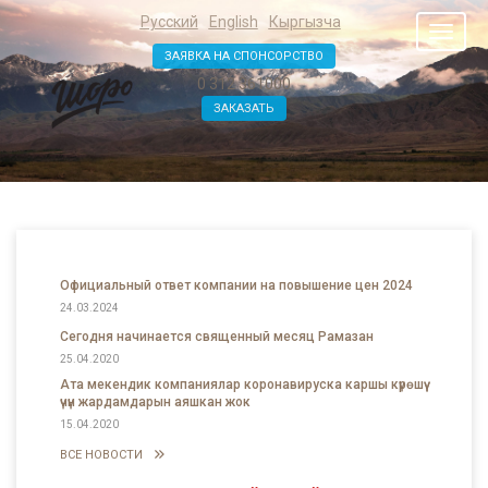
Русский
English
Кыргызча
Toggl
naviga
ЗАЯВКА НА СПОНСОРСТВО
0 312 361000
ЗАКАЗАТЬ
Официальный ответ компании на повышение цен 2024
24.03.2024
Сегодня начинается священный месяц Рамазан
25.04.2020
Ата мекендик компаниялар коронавируска каршы күрөшүү
үчүн жардамдарын аяшкан жок
15.04.2020
ВСЕ НОВОСТИ