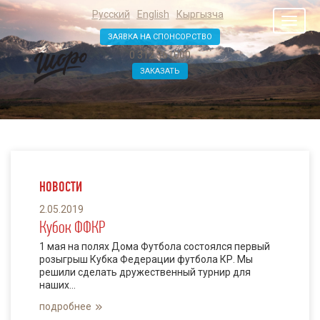
Русский
English
Кыргызча
Toggl
naviga
ЗАЯВКА НА СПОНСОРСТВО
0 312 361000
ЗАКАЗАТЬ
НОВОСТИ
2.05.2019
Кубок ФФКР
1 мая на полях Дома Футбола состоялся первый
розыгрыш Кубка Федерации футбола КР. Мы
решили сделать дружественный турнир для
наших...
подробнее