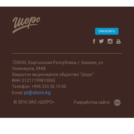
ЗАКАЗАТЬ
720045, Кыргызская Республика, г. Бишкек, ул.
Осмонкула, 344А
Закрытое акционерное общество "Шоро"
ИНН: 01211199810065
Телефон: +996 550 36 10 00
pr@shoro.kg
Email:
© 2016 ЗАО «ШОРО»
Разработка сайта