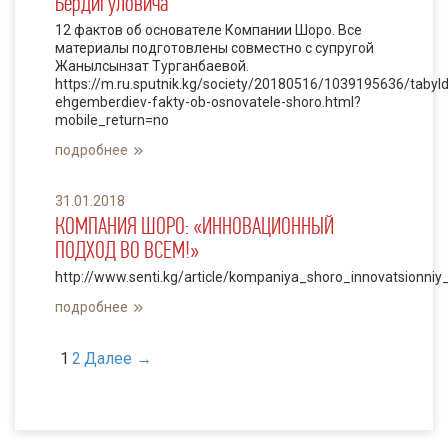
Бердигуловича
12 фактов об основателе Компании Шоро. Все
материалы подготовлены совместно с супругой
Жанылсынзат Турганбаевой.
https://m.ru.sputnik.kg/society/20180516/1039195636/tabyld
ehgemberdiev-fakty-ob-osnovatele-shoro.html?
mobile_return=no
подробнее
31.01.2018
КОМПАНИЯ ШОРО: «ИННОВАЦИОННЫЙ
ПОДХОД ВО ВСЕМ!»
http://www.senti.kg/article/kompaniya_shoro_innovatsionn
подробнее
1
2
Далее →